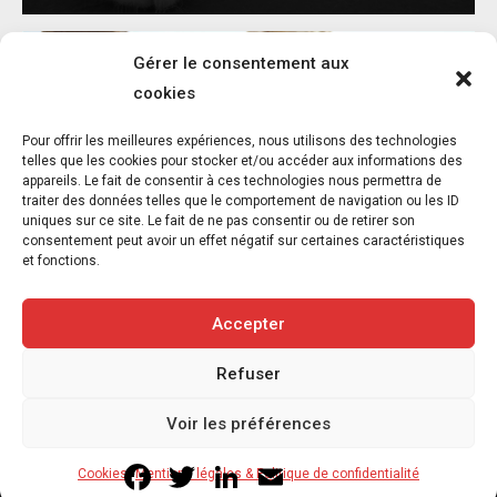
Gérer le consentement aux
cookies
Pour offrir les meilleures expériences, nous utilisons des technologies
telles que les cookies pour stocker et/ou accéder aux informations des
appareils. Le fait de consentir à ces technologies nous permettra de
Santé animale : un marché de 6,5 MDS€,
traiter des données telles que le comportement de navigation ou les ID
une bataille de réseaux
uniques sur ce site. Le fait de ne pas consentir ou de retirer son
consentement peut avoir un effet négatif sur certaines caractéristiques
7 août 2026
et fonctions.
4
min
Accepter
Refuser
Copyright © 2020-2026 Savoir Animal. Tous droits réservés.
Voir les préférences
Contact
Qui sommes-nous
Facebook
Twitter
LinkedIn
Email
Cookies
Mentions légales & Politique de confidentialité
Mentions légales & Politique de confidentialité
Cookies