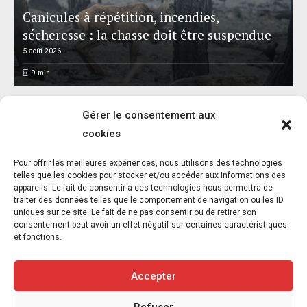
Canicules à répétition, incendies,
sécheresse : la chasse doit être suspendue
5 août 2026
9
min
Gérer le consentement aux
cookies
Pour offrir les meilleures expériences, nous utilisons des technologies
Réalisme animal : exposition et catalogue –
telles que les cookies pour stocker et/ou accéder aux informations des
appareils. Le fait de consentir à ces technologies nous permettra de
Musée départemental Gustave Courbet –
traiter des données telles que le comportement de navigation ou les ID
Ornans – Jusqu’au 8 novembre 2026
uniques sur ce site. Le fait de ne pas consentir ou de retirer son
consentement peut avoir un effet négatif sur certaines caractéristiques
5 août 2026
et fonctions.
6
min
Accepter
Refuser