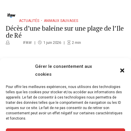
ACTUALITÉS
ANIMAUX SAUVAGES
Décès d’une baleine sur une plage de l’Ile
de Ré
IFAW
1 juin 2026
2
min
Gérer le consentement aux
cookies
ACTUALITÉS
ANIMAUX SAUVAGES
Voir un hérisson en journée ne signifie
Pour offrir les meilleures expériences, nous utilisons des technologies
pas forcément qu’il est en détresse
telles que les cookies pour stocker et/ou accéder aux informations des
appareils. Le fait de consentir à ces technologies nous permettra de
Corinne Rolland
21 mai 2026
6
min
traiter des données telles que le comportement de navigation ou les ID
uniques sur ce site. Le fait de ne pas consentir ou de retirer son
consentement peut avoir un effet négatif sur certaines caractéristiques
et fonctions.