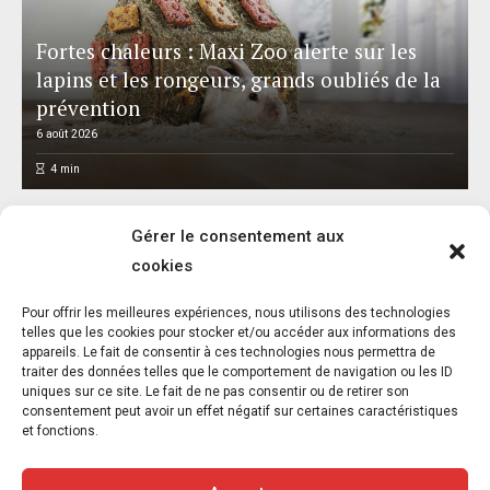
Fortes chaleurs : Maxi Zoo alerte sur les
lapins et les rongeurs, grands oubliés de la
prévention
6 août 2026
4
min
Gérer le consentement aux
cookies
Pour offrir les meilleures expériences, nous utilisons des technologies
telles que les cookies pour stocker et/ou accéder aux informations des
appareils. Le fait de consentir à ces technologies nous permettra de
Canicules à répétition, incendies,
traiter des données telles que le comportement de navigation ou les ID
sécheresse : la chasse doit être suspendue
uniques sur ce site. Le fait de ne pas consentir ou de retirer son
consentement peut avoir un effet négatif sur certaines caractéristiques
5 août 2026
1
et fonctions.
9
min