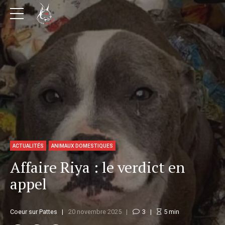
ACTUALITÉS
ANIMAUX DOMESTIQUES
Affaire Riya : le verdict en
appel
Coeur sur Pattes
20 novembre 2025
3
5
min