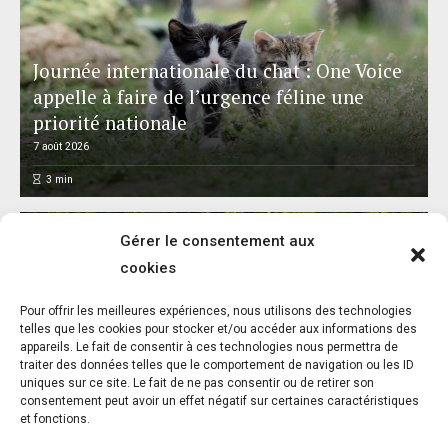
Journée internationale du chat : One Voice
appelle à faire de l’urgence féline une
priorité nationale
7 août 2026
3
min
Gérer le consentement aux
cookies
L’association FUTUR dénonce le recours à
Pour offrir les meilleures expériences, nous utilisons des technologies
des « tirs sanitaires » sur des animaux
telles que les cookies pour stocker et/ou accéder aux informations des
appareils. Le fait de consentir à ces technologies nous permettra de
sauvages déjà victimes de l’incendie
traiter des données telles que le comportement de navigation ou les ID
d’Achères-la-Forêt
uniques sur ce site. Le fait de ne pas consentir ou de retirer son
consentement peut avoir un effet négatif sur certaines caractéristiques
7 août 2026
et fonctions.
3
min