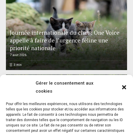
Journée internationale du chat : One Voice
appelle à faire de l’urgence féline une
priorité nationale
7 août 2026
3
min
Gérer le consentement aux
cookies
L’association FUTUR dénonce le recours à
Pour offrir les meilleures expériences, nous utilisons des technologies
des « tirs sanitaires » sur des animaux
telles que les cookies pour stocker et/ou accéder aux informations des
appareils. Le fait de consentir à ces technologies nous permettra de
sauvages déjà victimes de l’incendie
traiter des données telles que le comportement de navigation ou les ID
d’Achères-la-Forêt
uniques sur ce site. Le fait de ne pas consentir ou de retirer son
consentement peut avoir un effet négatif sur certaines caractéristiques
7 août 2026