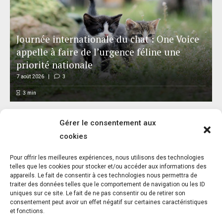
Journée internationale du chat : One Voice
appelle à faire de l’urgence féline une
priorité nationale
7 août 2026
3
3
min
Gérer le consentement aux
cookies
L’association FUTUR dénonce le recours à
Pour offrir les meilleures expériences, nous utilisons des technologies
des « tirs sanitaires » sur des animaux
telles que les cookies pour stocker et/ou accéder aux informations des
appareils. Le fait de consentir à ces technologies nous permettra de
sauvages déjà victimes de l’incendie
traiter des données telles que le comportement de navigation ou les ID
d’Achères-la-Forêt
uniques sur ce site. Le fait de ne pas consentir ou de retirer son
consentement peut avoir un effet négatif sur certaines caractéristiques
7 août 2026
5
et fonctions.
3
min