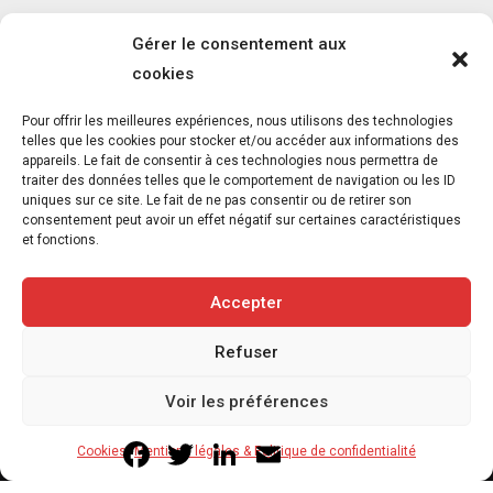
Gérer le consentement aux
cookies
L’association FUTUR dénonce le recours à
Pour offrir les meilleures expériences, nous utilisons des technologies
des « tirs sanitaires » sur des animaux
telles que les cookies pour stocker et/ou accéder aux informations des
appareils. Le fait de consentir à ces technologies nous permettra de
sauvages déjà victimes de l’incendie
traiter des données telles que le comportement de navigation ou les ID
d’Achères-la-Forêt
uniques sur ce site. Le fait de ne pas consentir ou de retirer son
consentement peut avoir un effet négatif sur certaines caractéristiques
7 août 2026
et fonctions.
3
min
Accepter
Refuser
Copyright © 2020-2026 Savoir Animal. Tous droits réservés.
Voir les préférences
Contact
Qui sommes-nous
Facebook
Twitter
LinkedIn
Email
Cookies
Mentions légales & Politique de confidentialité
Mentions légales & Politique de confidentialité
Cookies