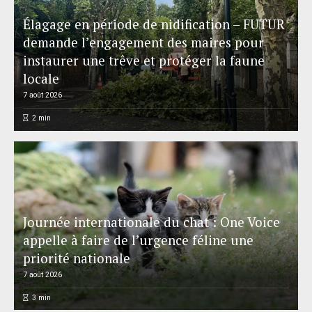
Élagage en période de nidification – FUTUR
demande l’engagement des maires pour
instaurer une trêve et protéger la faune
locale
7 août 2026
2
min
Journée internationale du chat : One Voice
appelle à faire de l’urgence féline une
priorité nationale
7 août 2026
3
min